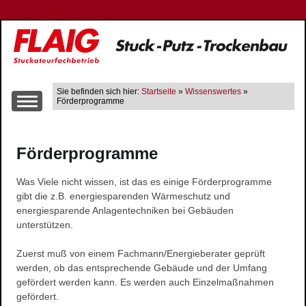
Sie befinden sich hier:
Startseite
»
Wissenswertes
»
Förderprogramme
Über uns
Förderprogramme
Leistungen
Altbausanierung
Was Viele nicht wissen, ist das es einige Förderprogramme
Innen- und Aussenputzarbeiten
gibt die z.B. energiesparenden Wärmeschutz und
Trockenbau
energiesparende Anlagentechniken bei Gebäuden
unterstützen.
Wärme-, Schall- und Brandschutz
Gerüstbau
Zuerst muß von einem Fachmann/Energieberater geprüft
Farbgestaltung
werden, ob das entsprechende Gebäude und der Umfang
gefördert werden kann. Es werden auch Einzelmaßnahmen
Fließestrich
gefördert.
Raum- und Bautrocknung