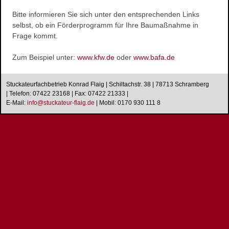
Wasserschaden- sanierung
Bitte informieren Sie sich unter den entsprechenden Links
selbst, ob ein Förderprogramm für Ihre Baumaßnahme in
Reinigungsarbeiten
Frage kommt.
Schimmelpilze
Herstellung und Verkauf von Stuck
Zum Beispiel unter:
www.kfw.de
oder
www.bafa.de
Stuckarbeiten
Dekorative Oberflächen
Stuckateurfachbetrieb Konrad Flaig | Schiltachstr. 38 | 78713 Schramberg
| Telefon: 07422 23168 | Fax: 07422 21333 |
Ihre Vorteile
E-Mail:
i
n
f
o
@
s
t
u
c
k
a
t
e
u
r
-
f
l
a
i
g
.
d
e
|
Mobil: 0170 930 111 8
Produkte
Stuckgesims
Stuckleisten
Stuck-Rosetten
Natursteine
Referenzen
Altbausanierung
Hausnummern
Design