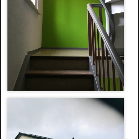
Wasserschaden- sanierung
Reinigungsarbeiten
Schimmelpilze
Herstellung und Verkauf von Stuck
Stuckarbeiten
Dekorative Oberflächen
Ihre Vorteile
Produkte
Stuckgesims
Stuckleisten
Stuck-Rosetten
Natursteine
Referenzen
Altbausanierung
Hausnummern
Design