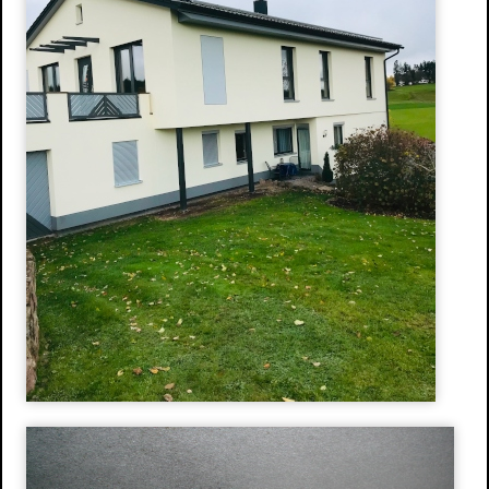
Stuckdecken
Spachteltechnik & Wischtechnik
Neue Ideen
Wissenswertes
Energetische Sanierung
Förderprogramme
Richtiges Lüften
Aussenanlage / Sockel-Wandanschluss
Kontakt
Anfahrtsweg
Impressum
Datenschutz