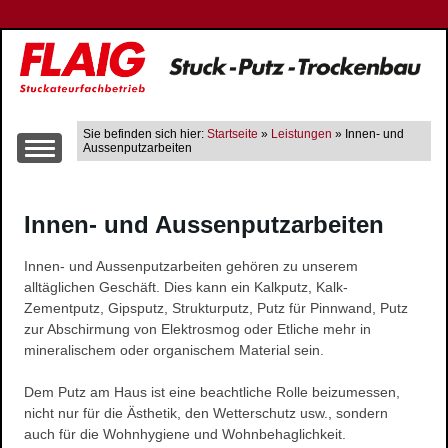
Sie befinden sich hier:
Startseite
»
Leistungen
» Innen- und
Aussenputzarbeiten
Über uns
Innen- und Aussenputzarbeiten
Leistungen
Altbausanierung
Innen- und Aussenputzarbeiten gehören zu unserem
Innen- und Aussenputzarbeiten
alltäglichen Geschäft. Dies kann ein Kalkputz, Kalk-
Trockenbau
Zementputz, Gipsputz, Strukturputz, Putz für Pinnwand, Putz
zur Abschirmung von Elektrosmog oder Etliche mehr in
Wärme-, Schall- und Brandschutz
mineralischem oder organischem Material sein.
Gerüstbau
Farbgestaltung
Dem Putz am Haus ist eine beachtliche Rolle beizumessen,
nicht nur für die Ästhetik, den Wetterschutz usw., sondern
Fließestrich
auch für die Wohnhygiene und Wohnbehaglichkeit.
Raum- und Bautrocknung