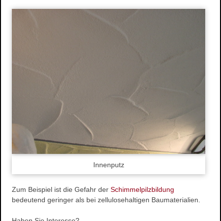
Wasserschaden- sanierung
Reinigungsarbeiten
Schimmelpilze
Herstellung und Verkauf von Stuck
Stuckarbeiten
Dekorative Oberflächen
Ihre Vorteile
Produkte
Stuckgesims
Stuckleisten
Stuck-Rosetten
Natursteine
Innenputz
Referenzen
Zum Beispiel ist die Gefahr der
Schimmelpilzbildung
Altbausanierung
bedeutend geringer als bei zellulosehaltigen Baumaterialien.
Hausnummern
Design
Haben Sie Interesse?