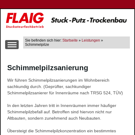
Sie befinden sich hier:
Startseite
»
Leistungen
»
Schimmelpilze
Über uns
Schimmelpilzsanierung
Leistungen
Altbausanierung
Wir führen Schimmelpilzsanierungen im Wohnbereich
Innen- und Aussenputzarbeiten
sachkundig durch. (Geprüfter, sachkundiger
Trockenbau
Schimmelpilzsanierer für Innenräume nach TRSG 524, TÜV)
Wärme-, Schall- und Brandschutz
In den letzten Jahren tritt in Innenräumen immer häufiger
Gerüstbau
Schimmelpilzbefall auf. Betroffen sind hiervon nicht nur
Farbgestaltung
Altbauten, sondern zunehmend auch Neubauten.
Fließestrich
Übersteigt die Schimmelpilzkonzentration ein bestimmtes
Raum- und Bautrocknung