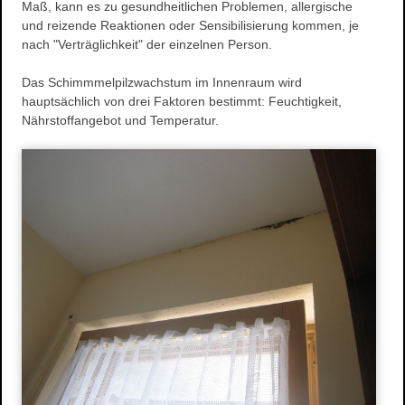
Maß, kann es zu gesundheitlichen Problemen, allergische
Wasserschaden- sanierung
und reizende Reaktionen oder Sensibilisierung kommen, je
nach "Verträglichkeit" der einzelnen Person.
Reinigungsarbeiten
Schimmelpilze
Das Schimmmelpilzwachstum im Innenraum wird
Herstellung und Verkauf von Stuck
hauptsächlich von drei Faktoren bestimmt: Feuchtigkeit,
Nährstoffangebot und Temperatur.
Stuckarbeiten
Dekorative Oberflächen
Ihre Vorteile
Produkte
Stuckgesims
Stuckleisten
Stuck-Rosetten
Natursteine
Referenzen
Altbausanierung
Hausnummern
Design