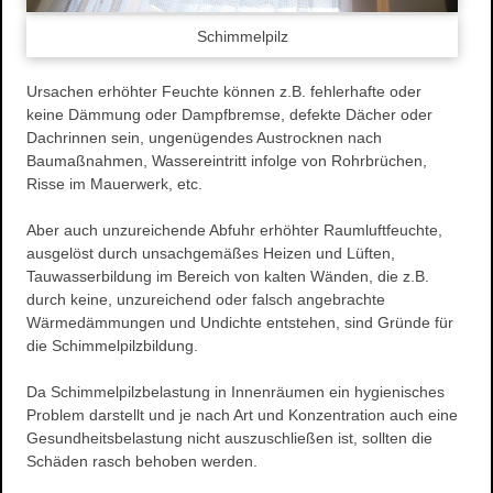
Stuckdecken
Schimmelpilz
Spachteltechnik & Wischtechnik
Neue Ideen
Ursachen erhöhter Feuchte können z.B. fehlerhafte oder
keine Dämmung oder Dampfbremse, defekte Dächer oder
Wissenswertes
Dachrinnen sein, ungenügendes Austrocknen nach
Energetische Sanierung
Baumaßnahmen, Wassereintritt infolge von Rohrbrüchen,
Förderprogramme
Risse im Mauerwerk, etc.
Richtiges Lüften
Aber auch unzureichende Abfuhr erhöhter Raumluftfeuchte,
Aussenanlage / Sockel-Wandanschluss
ausgelöst durch unsachgemäßes Heizen und Lüften,
Kontakt
Tauwasserbildung im Bereich von kalten Wänden, die z.B.
durch keine, unzureichend oder falsch angebrachte
Anfahrtsweg
Wärmedämmungen und Undichte entstehen, sind Gründe für
Impressum
die Schimmelpilzbildung.
Datenschutz
Da Schimmelpilzbelastung in Innenräumen ein hygienisches
Problem darstellt und je nach Art und Konzentration auch eine
Gesundheitsbelastung nicht auszuschließen ist, sollten die
Schäden rasch behoben werden.