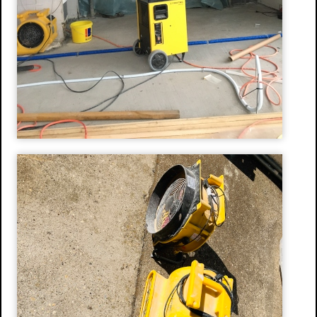
Stuckdecken
Spachteltechnik & Wischtechnik
Neue Ideen
Wissenswertes
Energetische Sanierung
Förderprogramme
Richtiges Lüften
Aussenanlage / Sockel-Wandanschluss
Kontakt
Anfahrtsweg
Impressum
Datenschutz