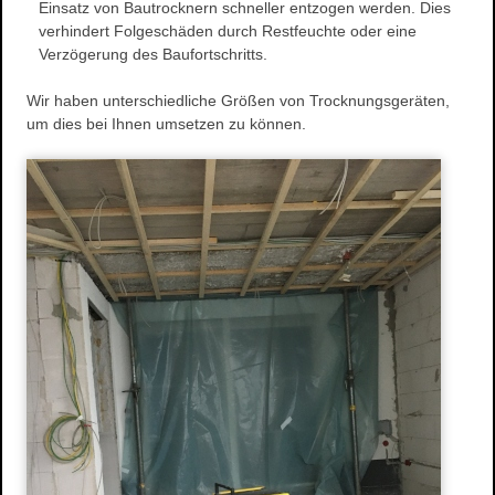
Einsatz von Bautrocknern schneller entzogen werden. Dies
Wasserschaden- sanierung
verhindert Folgeschäden durch Restfeuchte oder eine
Verzögerung des Baufortschritts.
Reinigungsarbeiten
Schimmelpilze
Wir haben unterschiedliche Größen von Trocknungsgeräten,
Herstellung und Verkauf von Stuck
um dies bei Ihnen umsetzen zu können.
Stuckarbeiten
Dekorative Oberflächen
Ihre Vorteile
Produkte
Stuckgesims
Stuckleisten
Stuck-Rosetten
Natursteine
Referenzen
Altbausanierung
Hausnummern
Design