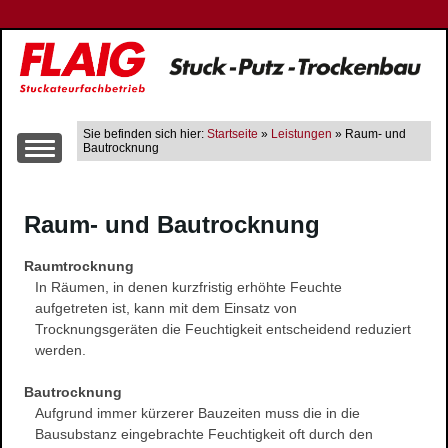
Sie befinden sich hier:
Startseite
»
Leistungen
» Raum- und
Bautrocknung
Über uns
Raum- und Bautrocknung
Leistungen
Altbausanierung
Raumtrocknung
Innen- und Aussenputzarbeiten
In Räumen, in denen kurzfristig erhöhte Feuchte
Trockenbau
aufgetreten ist, kann mit dem Einsatz von
Trocknungsgeräten die Feuchtigkeit entscheidend reduziert
Wärme-, Schall- und Brandschutz
werden.
Gerüstbau
Farbgestaltung
Bautrocknung
Aufgrund immer kürzerer Bauzeiten muss die in die
Fließestrich
Bausubstanz eingebrachte Feuchtigkeit oft durch den
Raum- und Bautrocknung