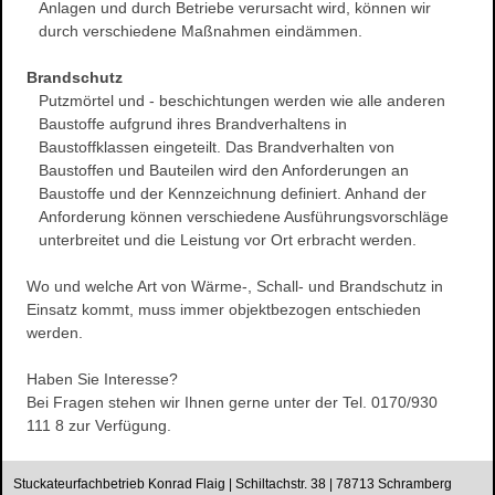
Anlagen und durch Betriebe verursacht wird, können wir
Wasserschaden- sanierung
durch verschiedene Maßnahmen eindämmen.
Reinigungsarbeiten
Brandschutz
Schimmelpilze
Putzmörtel und - beschichtungen werden wie alle anderen
Herstellung und Verkauf von Stuck
Baustoffe aufgrund ihres Brandverhaltens in
Baustoffklassen eingeteilt. Das Brandverhalten von
Stuckarbeiten
Baustoffen und Bauteilen wird den Anforderungen an
Dekorative Oberflächen
Baustoffe und der Kennzeichnung definiert. Anhand der
Ihre Vorteile
Anforderung können verschiedene Ausführungsvorschläge
unterbreitet und die Leistung vor Ort erbracht werden.
Produkte
Stuckgesims
Wo und welche Art von Wärme-, Schall- und Brandschutz in
Stuckleisten
Einsatz kommt, muss immer objektbezogen entschieden
werden.
Stuck-Rosetten
Natursteine
Haben Sie Interesse?
Referenzen
Bei Fragen stehen wir Ihnen gerne unter der Tel. 0170/930
111 8 zur Verfügung.
Altbausanierung
Hausnummern
Stuckateurfachbetrieb Konrad Flaig | Schiltachstr. 38 | 78713 Schramberg
Design