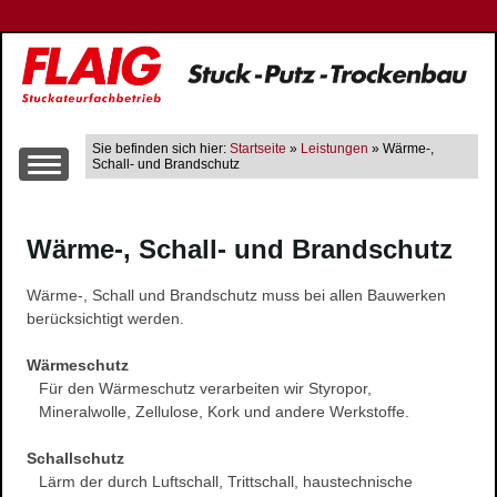
Sie befinden sich hier:
Startseite
»
Leistungen
» Wärme-,
Schall- und Brandschutz
Über uns
Wärme-, Schall- und Brandschutz
Leistungen
Altbausanierung
Wärme-, Schall und Brandschutz muss bei allen Bauwerken
Innen- und Aussenputzarbeiten
berücksichtigt werden.
Trockenbau
Wärmeschutz
Wärme-, Schall- und Brandschutz
Für den Wärmeschutz verarbeiten wir Styropor,
Gerüstbau
Mineralwolle, Zellulose, Kork und andere Werkstoffe.
Farbgestaltung
Schallschutz
Fließestrich
Lärm der durch Luftschall, Trittschall, haustechnische
Raum- und Bautrocknung