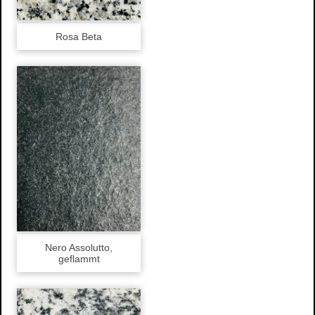
Wasserschaden- sanierung
Reinigungsarbeiten
Rosa Beta
Schimmelpilze
Herstellung und Verkauf von Stuck
Stuckarbeiten
Dekorative Oberflächen
Ihre Vorteile
Produkte
Stuckgesims
Stuckleisten
Stuck-Rosetten
Natursteine
Referenzen
Nero Assolutto,
geflammt
Altbausanierung
Hausnummern
Design