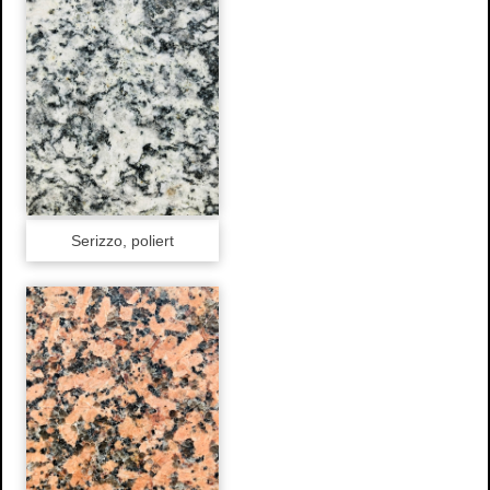
Stuckdecken
Spachteltechnik & Wischtechnik
Neue Ideen
Wissenswertes
Energetische Sanierung
Förderprogramme
Richtiges Lüften
Aussenanlage / Sockel-Wandanschluss
Serizzo, poliert
Kontakt
Anfahrtsweg
Impressum
Datenschutz