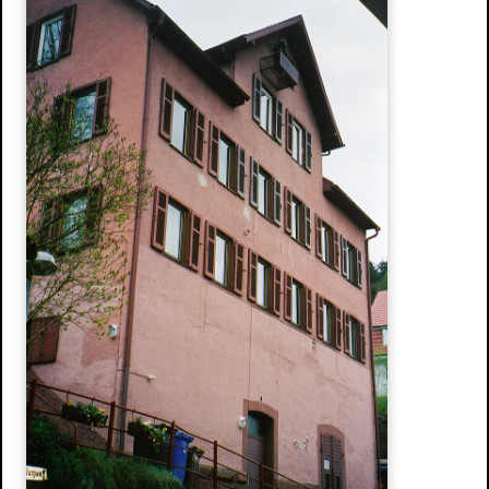
Wasserschaden- sanierung
Reinigungsarbeiten
Schimmelpilze
Herstellung und Verkauf von Stuck
Stuckarbeiten
Dekorative Oberflächen
Ihre Vorteile
Produkte
Stuckgesims
Stuckleisten
Stuck-Rosetten
Natursteine
Referenzen
Altbausanierung
Hausnummern
Design