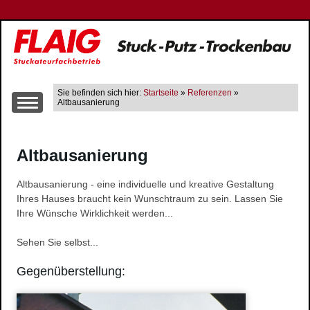
Sie befinden sich hier:
Startseite
»
Referenzen
»
Altbausanierung
Über uns
Altbausanierung
Leistungen
Altbausanierung
Altbausanierung - eine individuelle und kreative Gestaltung
Innen- und Aussenputzarbeiten
Ihres Hauses braucht kein Wunschtraum zu sein. Lassen Sie
Trockenbau
Ihre Wünsche Wirklichkeit werden...
Wärme-, Schall- und Brandschutz
Sehen Sie selbst...
Gerüstbau
Gegenüberstellung:
Farbgestaltung
Fließestrich
Raum- und Bautrocknung