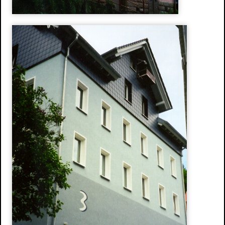
Stuckdecken
Spachteltechnik & Wischtechnik
Neue Ideen
Wissenswertes
Energetische Sanierung
Förderprogramme
Richtiges Lüften
Aussenanlage / Sockel-Wandanschluss
Kontakt
Anfahrtsweg
Impressum
Datenschutz