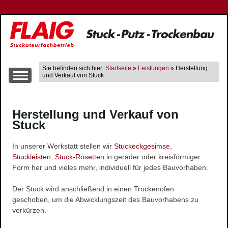
Sie befinden sich hier:
Startseite
»
Leistungen
» Herstellung
und Verkauf von Stuck
Über uns
Herstellung und Verkauf von
Leistungen
Stuck
Altbausanierung
Innen- und Aussenputzarbeiten
In unserer Werkstatt stellen wir
Stuckeckgesimse
,
Trockenbau
Stuckleisten
,
Stuck-Rosetten
in gerader oder kreisförmiger
Form her und vieles mehr, individuell für jedes Bauvorhaben.
Wärme-, Schall- und Brandschutz
Gerüstbau
Der Stuck wird anschließend in einen Trockenofen
Farbgestaltung
geschoben, um die Abwicklungszeit des Bauvorhabens zu
verkürzen.
Fließestrich
Raum- und Bautrocknung