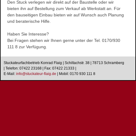
Den Stuck verlegen wir direkt auf der Baustelle oder wir
Wasserschaden- sanierung
bieten ihn auf Bestellung zum Verkauf ab Werkstatt an. Für
den bauseitigen Einbau bieten wir auf Wunsch auch Planung
Reinigungsarbeiten
und beraterische Hilfe.
Schimmelpilze
Herstellung und Verkauf von Stuck
Haben Sie Interesse?
Bei Fragen stehen wir Ihnen gerne unter der Tel. 0170/930
Stuckarbeiten
111 8 zur Verfügung.
Dekorative Oberflächen
Ihre Vorteile
Stuckateurfachbetrieb Konrad Flaig | Schiltachstr. 38 | 78713 Schramberg
Produkte
| Telefon: 07422 23168 | Fax: 07422 21333 |
E-Mail:
i
n
f
o
@
s
t
u
c
k
a
t
e
u
r
-
f
l
a
i
g
.
d
e
|
Mobil: 0170 930 111 8
Stuckgesims
Stuckleisten
Stuck-Rosetten
Natursteine
Referenzen
Altbausanierung
Hausnummern
Design