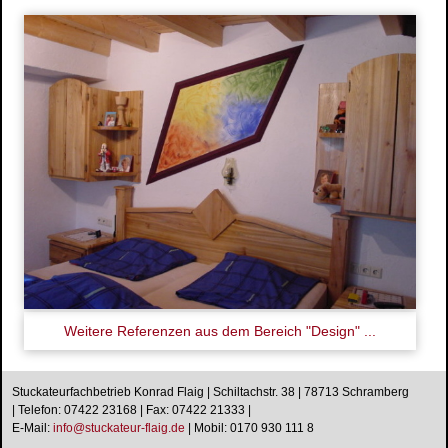
Stuckdecken
Spachteltechnik & Wischtechnik
Neue Ideen
Wissenswertes
Energetische Sanierung
Förderprogramme
Richtiges Lüften
Aussenanlage / Sockel-Wandanschluss
Kontakt
Anfahrtsweg
Impressum
Datenschutz
Weitere Referenzen aus dem Bereich "Design" ...
Stuckateurfachbetrieb Konrad Flaig | Schiltachstr. 38 | 78713 Schramberg
| Telefon: 07422 23168 | Fax: 07422 21333 |
E-Mail:
i
n
f
o
@
s
t
u
c
k
a
t
e
u
r
-
f
l
a
i
g
.
d
e
|
Mobil: 0170 930 111 8