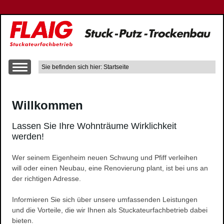
Sie befinden sich hier: Startseite
Über uns
Willkommen
Leistungen
Altbausanierung
Lassen Sie Ihre Wohnträume Wirklichkeit
Innen- und Aussenputzarbeiten
werden!
Trockenbau
Wer seinem Eigenheim neuen Schwung und Pfiff verleihen
Wärme-, Schall- und Brandschutz
will oder einen Neubau, eine Renovierung plant, ist bei uns an
Gerüstbau
der richtigen Adresse.
Farbgestaltung
Informieren Sie sich über unsere umfassenden Leistungen
Fließestrich
und die Vorteile, die wir Ihnen als Stuckateurfachbetrieb dabei
Raum- und Bautrocknung
bieten.