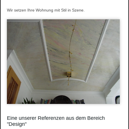
Wasserschaden- sanierung
Wir setzen Ihre Wohnung mit Stil in Szene.
Reinigungsarbeiten
Schimmelpilze
Herstellung und Verkauf von Stuck
Stuckarbeiten
Dekorative Oberflächen
Ihre Vorteile
Produkte
Stuckgesims
Stuckleisten
Stuck-Rosetten
Natursteine
Referenzen
Altbausanierung
Hausnummern
Eine unserer Referenzen aus dem Bereich
"Design"
Design