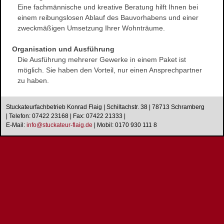
Wasserschaden- sanierung
Eine fachmännische und kreative Beratung hilft Ihnen bei
einem reibungslosen Ablauf des Bauvorhabens und einer
Reinigungsarbeiten
zweckmäßigen Umsetzung Ihrer Wohnträume.
Schimmelpilze
Herstellung und Verkauf von Stuck
Organisation und Ausführung
Die Ausführung mehrerer Gewerke in einem Paket ist
Stuckarbeiten
möglich. Sie haben den Vorteil, nur einen Ansprechpartner
Dekorative Oberflächen
zu haben.
Ihre Vorteile
Produkte
Stuckateurfachbetrieb Konrad Flaig | Schiltachstr. 38 | 78713 Schramberg
| Telefon: 07422 23168 | Fax: 07422 21333 |
Stuckgesims
E-Mail:
i
n
f
o
@
s
t
u
c
k
a
t
e
u
r
-
f
l
a
i
g
.
d
e
|
Mobil: 0170 930 111 8
Stuckleisten
Stuck-Rosetten
Natursteine
Referenzen
Altbausanierung
Hausnummern
Design