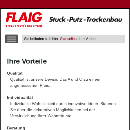
Sie befinden sich hier:
Startseite
» Ihre Vorteile
Über uns
Ihre Vorteile
Leistungen
Altbausanierung
Qualität
Innen- und Aussenputzarbeiten
Qualität ist unsere Devise. Das A und O zu einem
Trockenbau
angemessenen Preis.
Wärme-, Schall- und Brandschutz
Individualität
Gerüstbau
Individuelle Wohnlichkeit durch innovative Ideen. Staunen
Farbgestaltung
Sie über die dekorativen Möglichkeiten bei der
Verwirklichung Ihrer Wohnträume.
Fließestrich
Raum- und Bautrocknung
Beratung