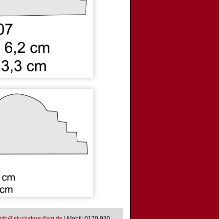
n
f
o
@
s
t
u
c
k
a
t
e
u
r
-
f
l
a
i
g
.
d
e
|
Mobil: 0170 930