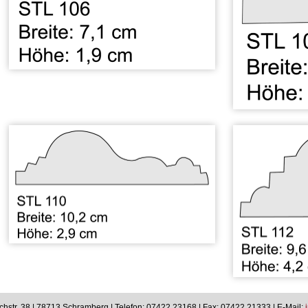
achstr. 38 | 78713 Schramberg | Telefon: 07422 23168 | Fax: 07422 21333 |
E-Mail:
i