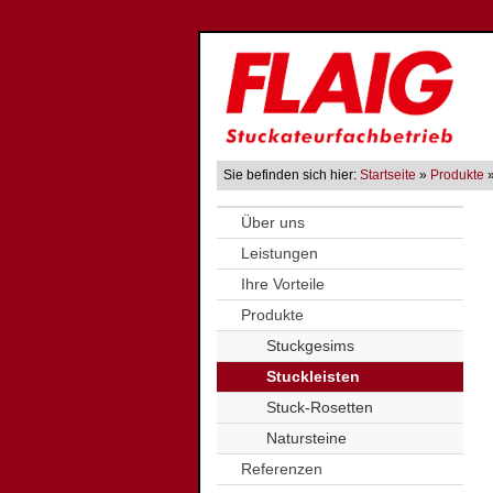
Sie befinden sich hier:
Startseite
»
Produkte
»
Über uns
Leistungen
Ihre Vorteile
Produkte
Stuckgesims
Stuckleisten
Stuck-Rosetten
Natursteine
Referenzen