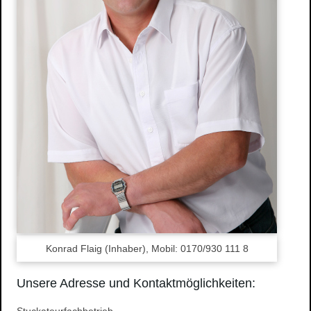
Wasserschaden- sanierung
Reinigungsarbeiten
Schimmelpilze
Herstellung und Verkauf von Stuck
Stuckarbeiten
Dekorative Oberflächen
Ihre Vorteile
Produkte
Stuckgesims
Stuckleisten
Stuck-Rosetten
Natursteine
Referenzen
Konrad Flaig (Inhaber), Mobil: 0170/930 111 8
Altbausanierung
Hausnummern
Unsere Adresse und Kontaktmöglichkeiten:
Design