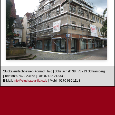
Wasserschaden- sanierung
Reinigungsarbeiten
Schimmelpilze
Herstellung und Verkauf von Stuck
Stuckarbeiten
Dekorative Oberflächen
Ihre Vorteile
Produkte
Stuckgesims
Stuckleisten
Stuckateurfachbetrieb Konrad Flaig | Schiltachstr. 38 | 78713 Schramberg
Stuck-Rosetten
| Telefon: 07422 23168 | Fax: 07422 21333 |
E-Mail:
i
n
f
o
@
s
t
u
c
k
a
t
e
u
r
-
f
l
a
i
g
.
d
e
|
Mobil: 0170 930 111 8
Natursteine
Referenzen
Altbausanierung
Hausnummern
Design