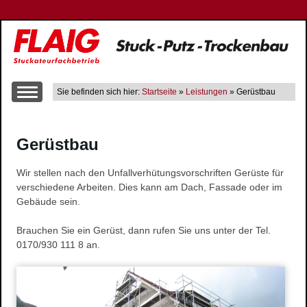
Sie befinden sich hier:
Startseite
»
Leistungen
» Gerüstbau
Über uns
Gerüstbau
Leistungen
Altbausanierung
Wir stellen nach den Unfallverhütungsvorschriften Gerüste für
Innen- und Aussenputzarbeiten
verschiedene Arbeiten. Dies kann am Dach, Fassade oder im
Trockenbau
Gebäude sein.
Wärme-, Schall- und Brandschutz
Brauchen Sie ein Gerüst, dann rufen Sie uns unter der Tel.
Gerüstbau
0170/930 111 8 an.
Farbgestaltung
Fließestrich
Raum- und Bautrocknung