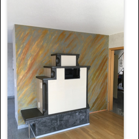
Stuckdecken
Spachteltechnik & Wischtechnik
Neue Ideen
Wissenswertes
Energetische Sanierung
Förderprogramme
Richtiges Lüften
Aussenanlage / Sockel-Wandanschluss
Kontakt
Anfahrtsweg
Impressum
Datenschutz