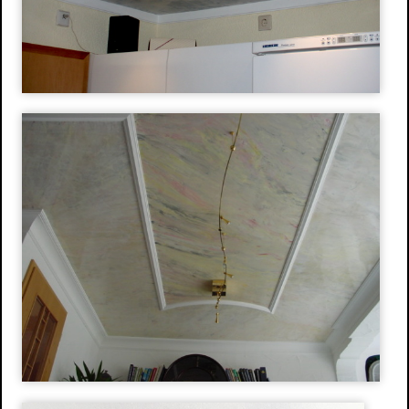
Wasserschaden- sanierung
Reinigungsarbeiten
Schimmelpilze
Herstellung und Verkauf von Stuck
Stuckarbeiten
Dekorative Oberflächen
Ihre Vorteile
Produkte
Stuckgesims
Stuckleisten
Stuck-Rosetten
Natursteine
Referenzen
Altbausanierung
Hausnummern
Design