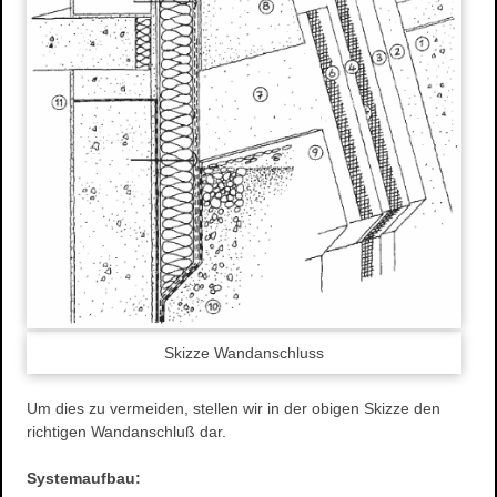
Stuckdecken
Spachteltechnik & Wischtechnik
Neue Ideen
Wissenswertes
Energetische Sanierung
Förderprogramme
Richtiges Lüften
Aussenanlage / Sockel-Wandanschluss
Kontakt
Anfahrtsweg
Impressum
Skizze Wandanschluss
Datenschutz
Um dies zu vermeiden, stellen wir in der obigen Skizze den
richtigen Wandanschluß dar.
Systemaufbau: