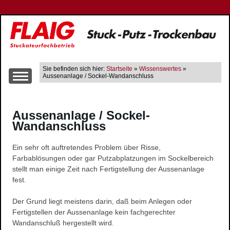
Sie befinden sich hier:
Startseite
»
Wissenswertes
»
Aussenanlage / Sockel-Wandanschluss
Über uns
Aussenanlage / Sockel-
Leistungen
Wandanschluss
Altbausanierung
Innen- und Aussenputzarbeiten
Ein sehr oft auftretendes Problem über Risse,
Trockenbau
Farbablösungen oder gar Putzabplatzungen im Sockelbereich
stellt man einige Zeit nach Fertigstellung der Aussenanlage
Wärme-, Schall- und Brandschutz
fest.
Gerüstbau
Farbgestaltung
Der Grund liegt meistens darin, daß beim Anlegen oder
Fertigstellen der Aussenanlage kein fachgerechter
Fließestrich
Wandanschluß hergestellt wird.
Raum- und Bautrocknung