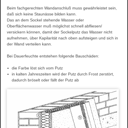
Wasserschaden- sanierung
Beim fachgerechten Wandanschluß muss gewährleistet sein,
daß sich keine Staunässe bilden kann.
Reinigungsarbeiten
Das an dem Sockel stehende Wasser oder
Schimmelpilze
Oberflächenwasser muß möglichst schnell abfliesen/
Herstellung und Verkauf von Stuck
versickern können, damit der Sockelputz das Wasser nicht
aufnehmen, über Kapilarität nach oben aufsteigen und sich in
Stuckarbeiten
der Wand verteilen kann.
Dekorative Oberflächen
Ihre Vorteile
Bei Dauerfeuchte entstehen folgende Bauschäden:
Produkte
die Farbe löst sich vom Putz
Stuckgesims
in kalten Jahreszeiten wird der Putz durch Frost zerstört,
Stuckleisten
dadurch bröselt oder fällt der Putz ab
Stuck-Rosetten
Natursteine
Referenzen
Altbausanierung
Hausnummern
Design