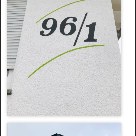
Stuckdecken
Spachteltechnik & Wischtechnik
Neue Ideen
Wissenswertes
Energetische Sanierung
Förderprogramme
Richtiges Lüften
Aussenanlage / Sockel-Wandanschluss
Kontakt
Anfahrtsweg
Impressum
Datenschutz