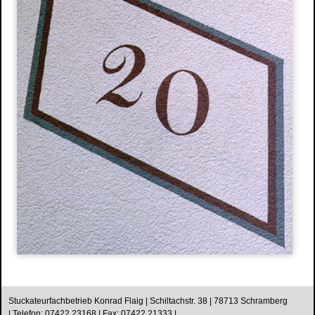
Stuckateurfachbetrieb Konrad Flaig | Schiltachstr. 38 | 78713 Schramberg
| Telefon: 07422 23168 | Fax: 07422 21333 |