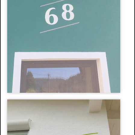
Wasserschaden- sanierung
Reinigungsarbeiten
Schimmelpilze
Herstellung und Verkauf von Stuck
Stuckarbeiten
Dekorative Oberflächen
Ihre Vorteile
Produkte
Stuckgesims
Stuckleisten
Stuck-Rosetten
Natursteine
Referenzen
Altbausanierung
Hausnummern
Design